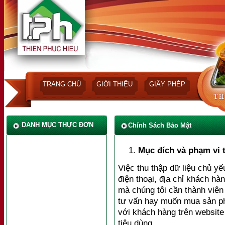
TRANG CHỦ
GIỚI THIỆU
GIẤY PHÉP
DANH MỤC THỰC ĐƠN
Chính Sách Bảo Mật
Món Ăn Từ Thịt Heo
Mục đích và phạm vi 
Món Ăn Từ Thịt Bò, Gà
Việc thu thập dữ liệu chủ yế
điện thoại, địa chỉ khách hà
Món Ăn Từ Cá
mà chúng tôi cần thành viên
tư vấn hay muốn mua sản phẩ
Món Ăn Từ Hải Sản, Trứng
với khách hàng trên websit
Món Ăn Từ Bún Phở
tiêu dùng.