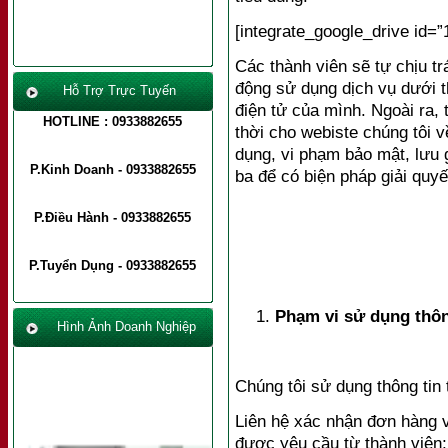
[integrate_google_drive id=”
Món Ăn Từ Rau, Củ, Quả
Các thành viên sẽ tự chịu t
động sử dụng dịch vụ dưới 
Hỗ Trợ Trực Tuyến
điện tử của mình. Ngoài ra, 
HOTLINE : 0933882655
thời cho webiste chúng tôi 
dụng, vi phạm bảo mật, lưu 
P.Kinh Doanh - 0933882655
ba để có biện pháp giải quyế
P.Điều Hành - 0933882655
P.Tuyển Dụng - 0933882655
Phạm vi sử dụng thôn
Hình Ảnh Doanh Nghiệp
Chúng tôi sử dụng thông tin
Liên hệ xác nhận đơn hàng v
được yêu cầu từ thành viên;