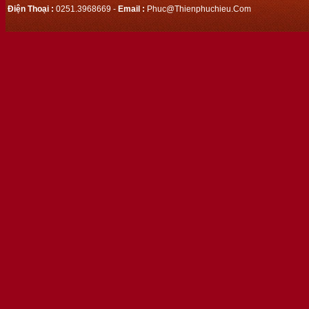
Điện Thoại :
0251.3968669 -
Email :
Phuc@thienphuchieu.com