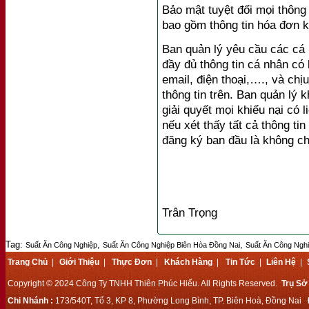
Bảo mật tuyệt đối mọi thông 
bao gồm thông tin hóa đơn 
Ban quản lý yêu cầu các cá
đầy đủ thông tin cá nhân có l
email, điện thoại,…., và chị
thông tin trên. Ban quản lý
giải quyết mọi khiếu nại có 
nếu xét thấy tất cả thông ti
đăng ký ban đầu là không ch
Trân Trọng
Tag:
,
,
Suất Ăn Công Nghiệp
Suất Ăn Công Nghiệp Biên Hòa Đồng Nai
Suất Ăn Công Ngh
Trang Chủ
|
Giới Thiệu
|
Thực Đơn
|
Khách Hàng
|
Tin Tức
|
Liên Hệ
|
Copyright © 2024 Công Ty TNHH Thiên Phúc Hiếu. All Rights Reserved.
Trụ Sở
Chi Nhánh :
173/540T, Tổ 3, KP 8, Phường Long Bình, TP. Biên Hoà, Đồng Nai