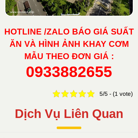
HOTLINE /ZALO BÁO GIÁ SUẤT
ĂN VÀ HÌNH ẢNH KHAY CƠM
MẪU THEO ĐƠN GIÁ :
0933882655
5/5 - (1 vote)
Dịch Vụ Liên Quan