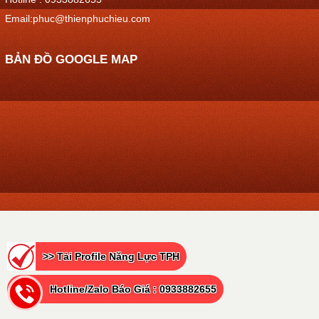
Email:phuc@thienphuchieu.com
BẢN ĐỒ GOOGLE MAP
>> Tải Profile Năng Lực TPH
Hotline/Zalo Báo Giá : 0933882655